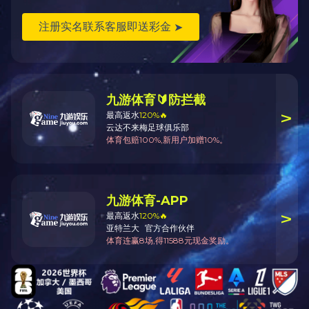
<<
1
2
3
关于开云手机入口_开云(中国)
清华科技园
公司简介
企业荣誉
董事长致辞
企业文化
董事会
发展历程
高管团队
开云手机入口_开云(中国)创新学院
开云手机入
高级管理人员
国际合作
IASP中国
加入我们
组织机构
联系我们