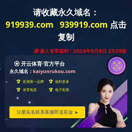
首页
关于开云手机入口_开云(中国)
清华科技园
开云
开云手机入口_开云(中国)科技城
开云手机入口_开云(中国)
中文 |
EN