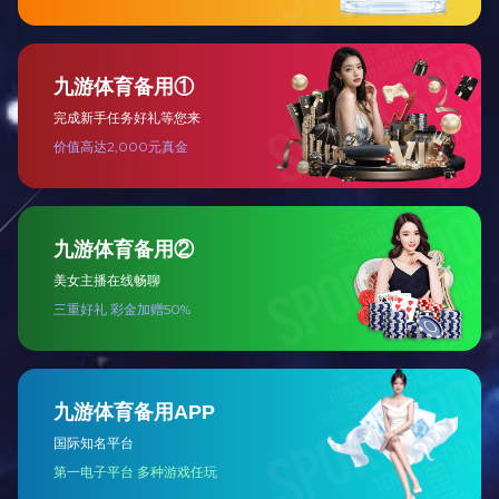
开云手机入口_