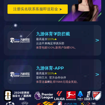
技创新交流合作做出了重要贡献。
开云手机入口_开云(中国)全球创新网络中自
三角、成渝昆地区。目前园区项目已交付投入运
方米。开云手机入口_开云(中国)自持部分面积