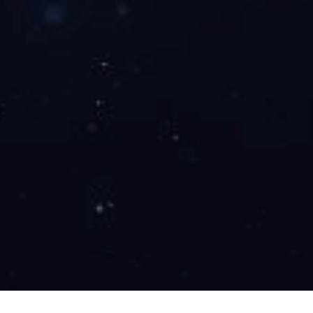
关于开云手机入口_开云(中国)
清华科技园
公司简介
企业荣誉
董事长致辞
企业文化
董事会
发展历程
高管团队
开云手机入口_开云(中国)创新学院
开云手机入
高级管理人员
国际合作
IASP中国
加入我们
组织机构
联系我们