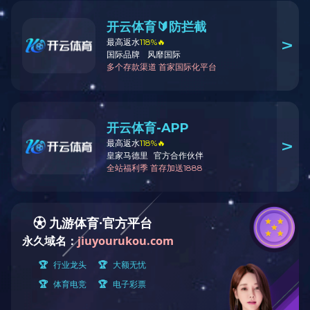
首页
>
关于开云手机入口_开云(中国)
>
组织
关于开云手机
集团设立四个总部、四个业务专
四个总部：科创事业总部、资产管理总部
四个业务专项：北部科创走廊专项、长三
公司简介
入口_开云(中
董事长致辞
董事会
高管团队
国)
高级管理人员
IASP中国