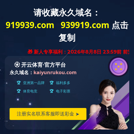
首页
关于开云手机入口_开云(中国)
清华科技园
开云
开云手机入口_开云(中国)科技城
开云手机入口_开云(中国)
中文 |
EN