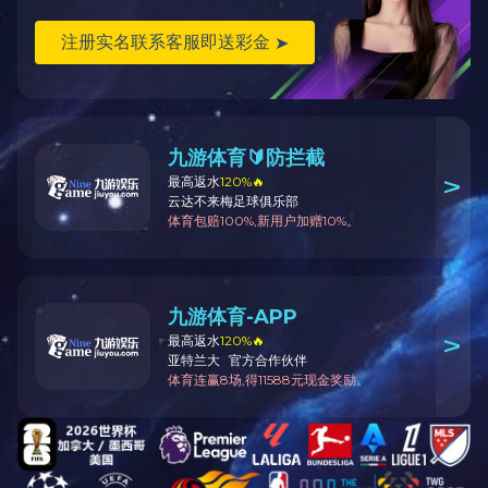
组织机构
企业荣誉
企业文化
发展历程
开云手机入口_开云
(中国)创新学院
国际合作
加入我们
联系我们