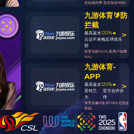
飞猛进，已经与全球创新力量融合，开云手
为了独一无二的“创新基础设施”建设者，
动创新发展、对外开展交流合作的代表性
开云(中国)控股将紧紧围绕科技、人才、
全球创新基础设施网络，打造具有全球竞争