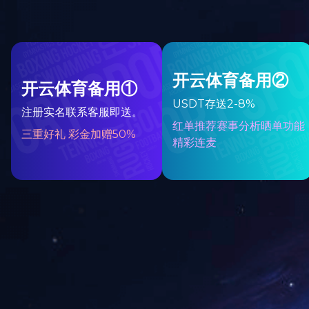
开云手
董事
组织机构
企业荣誉
企业文化
发展历程
开云手机入口_开云
(中国)创新学院
国际合作
加入我们
联系我们