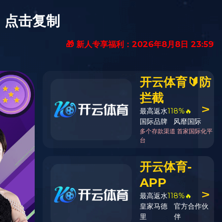
入口_开云(中国)科技园