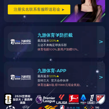
2009年，时任十一届全国人大常委会副委员长华建敏出