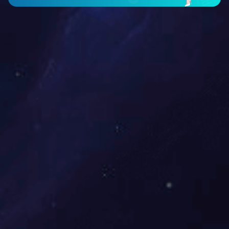
2010年，时任中共中央政治局常委、十一届全国政协主
华大学党委书记胡和平、常务副校长陈吉宁等陪同下前来清