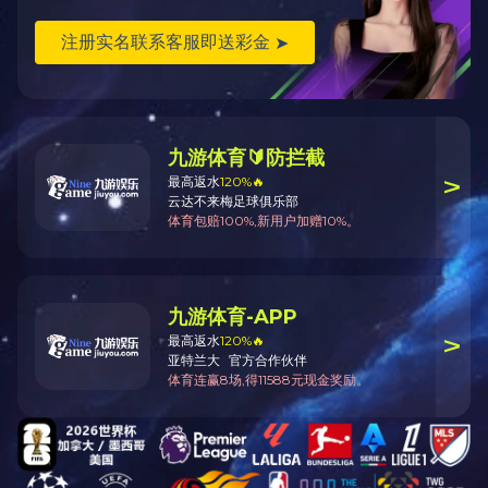
1、“开云手机入口_开云(中国)”为我
的注册商标。三亚清控开云手机入口_开
清华控股有限公司的授权。三亚清控开云
关联。
2、清控开云手机入口_开云(中国)股
司将依法维护相关权益。
特此公告!