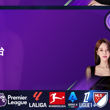
工作
>
学习园地
央第二轮巡视工作动员部署 会上强调 扎实做好专项巡视工作 为打赢脱贫攻坚战提供
近平总书记提倡的学习方法
祝贺2018世界人工智能大会开幕强调 共享数字经济发展机遇 共同推动人工智能造福
色社会主义教育发展道路 培养德智体美劳全面发展的社会主义建设者和接班人
委书记陈旭为本科新生和研究生新生分别作成才报告
在宣传思想战线高高飘扬 ——论学习贯彻习近平总书记在全国宣传思想工作会议重要
政治纪律和政治规矩 ——从政治纪律表述看《条例》如何体现纪律建设的政治性
治党提供坚强纪律保证