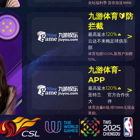
有力保障
2018年10月10日
2018年10月09日
人类
2018年09月18日
2018年09月11日
2018年09月05日
讲话精神
2018年09月03日
2018年08月30日
2018年08月28日