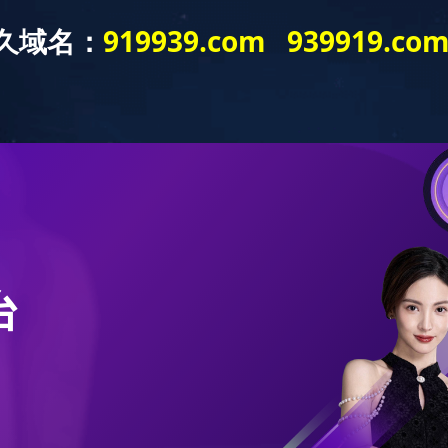
)
清华科技园
开云手机入口_开云(中国)孵化器
开云手机
云手机入口_开云(中国)
党群工作
新闻中心