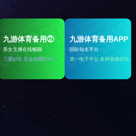
12
>>
共92条
机入口_开云(中国)科技园
中国)
党群工作
新闻中心
工作动态
最新消息
学习园地
媒体聚焦